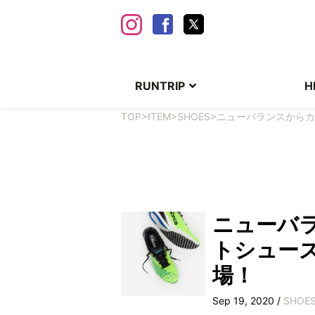
RUNTRIP
H
TOP
>
ITEM
>
SHOES
>
ニューバランスからカーボ
ニューバ
トシューズ「F
場！
Sep 19, 2020 /
SHOE