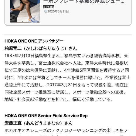
ーボンプレート搭載の厚底シューズ
新作登場！
3 Posts
2020年5月21日
HOKA ONE ONE アンバサダー
柏原竜二（かしわばらりゅうじ）さん
1987年7月13日福島県生まれ。福島県立いわき総合高等学校、東
洋大学を卒業し、富士通株式会社へ入社。東洋大学時代に箱根駅
伝で三度の総合優勝に貢献し、4年連続5区区間賞を獲得すると同
時に、4年次には主将としてチームを優勝に導いた。卒業後は富士
通陸上部にて活動し、2017年3月31日をもって現役引退。現在は
同社企業スポーツ推進室に所属し、スポーツ活動全般への支援、
地域・社会貢献活動などを担当し、幅広く活動している。
HOKA ONE ONE Senior Field Service Rep
安藤正直（あんどうまさなお）さん
ホカオネオネシューズのテクノロジーやランニングの楽しさをフ