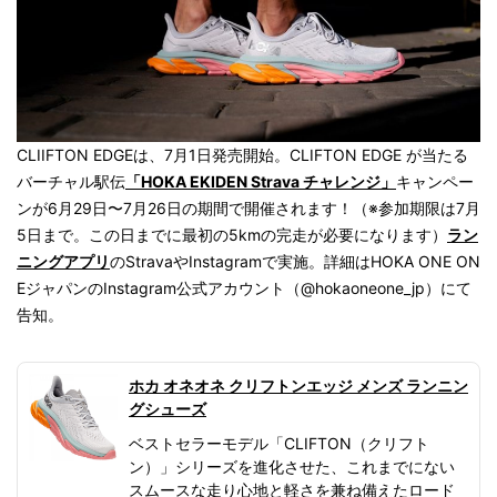
CLIIFTON EDGEは、7月1日発売開始。CLIFTON EDGE が当たる
バーチャル駅伝
「HOKA EKIDEN Strava チャレンジ」
キャンペー
ンが6月29日〜7月26日の期間で開催されます！（※参加期限は7月
5日まで。この日までに最初の5kmの完走が必要になります）
ラン
ニングアプリ
のStravaやInstagramで実施。詳細はHOKA ONE ON
EジャパンのInstagram公式アカウント（@hokaoneone_jp）にて
告知。
ホカ オネオネ クリフトンエッジ メンズ ランニン
グシューズ
ベストセラーモデル「CLIFTON（クリフト
ン）」シリーズを進化させた、これまでにない
スムースな走り心地と軽さを兼ね備えたロード