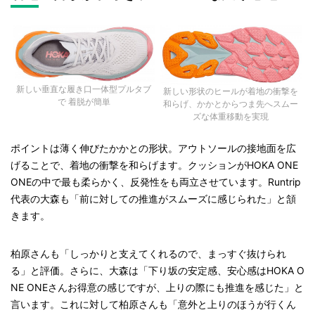
新しい垂直な履き口一体型プルタブ
新しい形状のヒールが着地の衝撃を
で 着脱が簡単
和らげ、かかとからつま先へスムー
ズな体重移動を実現
ポイントは薄く伸びたかかとの形状。アウトソールの接地面を広
げることで、着地の衝撃を和らげます。クッションがHOKA ONE
ONEの中で最も柔らかく、反発性をも両立させています。Runtrip
代表の大森も「前に対しての推進がスムーズに感じられた」と頷
きます。
柏原さんも「しっかりと支えてくれるので、まっすぐ抜けられ
る」と評価。さらに、大森は「下り坂の安定感、安心感はHOKA O
NE ONEさんお得意の感じですが、上りの際にも推進を感じた」と
言います。これに対して柏原さんも「意外と上りのほうが行くん