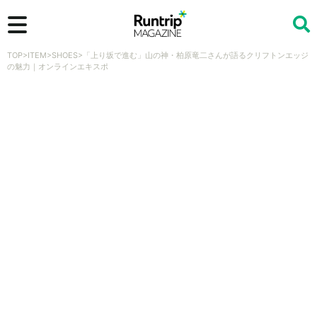
TOP
>
ITEM
>
SHOES
>
「上り坂で進む」山の神・柏原竜二さんが語るクリフトンエッジ
検索
の魅力｜オンラインエキスポ