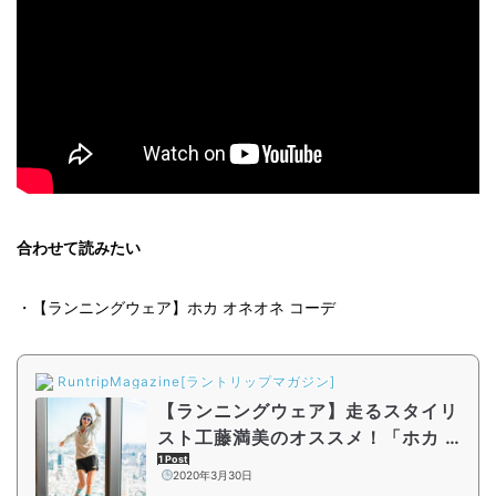
合わせて読みたい
・【ランニングウェア】ホカ オネオネ コーデ
RuntripMagazine[ラントリップマガジン]
【ランニングウェア】走るスタイリ
スト工藤満美のオススメ！「ホカ オ
ネオネ」コーデ
1 Post
2020年3月30日