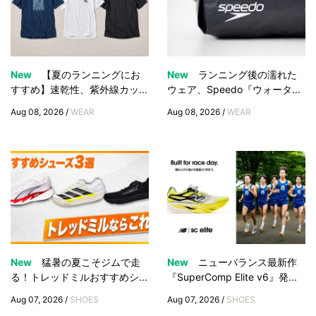
New
【夏のランニングにお
New
ランニング後の濡れた
すすめ】速乾性、紫外線カッ...
ウェア、Speedo『ウォータ...
Aug 08, 2026 /
WEAR
Aug 08, 2026 /
WEAR
New
猛暑の夏こそジムで走
New
ニューバランス最新作
る！トレッドミルおすすめシ...
『SuperComp Elite v6』発...
Aug 07, 2026 /
SHOES
Aug 07, 2026 /
SHOES