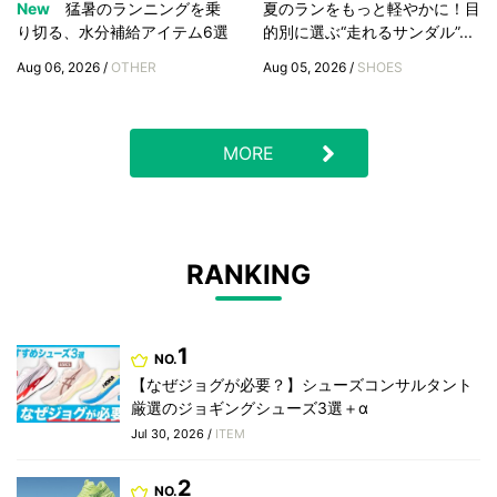
New
猛暑のランニングを乗
夏のランをもっと軽やかに！目
り切る、水分補給アイテム6選
的別に選ぶ“走れるサンダル”...
Aug 06, 2026 /
OTHER
Aug 05, 2026 /
SHOES
MORE
RANKING
1
NO.
【なぜジョグが必要？】シューズコンサルタント
厳選のジョギングシューズ3選＋α
Jul 30, 2026 /
ITEM
2
NO.