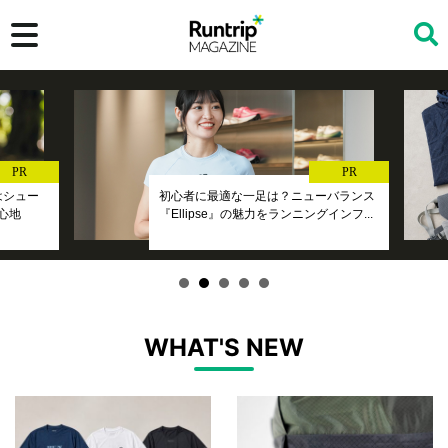
検索
PR
PR
』はシュー
初心者に最適な一足は？ニューバランス
心地
『Ellipse』の魅力をランニングインフ...
WHAT'S NEW