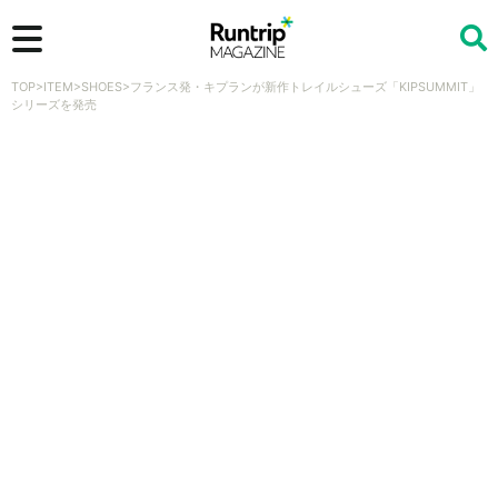
TOP
>
ITEM
>
SHOES
>
フランス発・キプランが新作トレイルシューズ「KIPSUMMIT」
検索
シリーズを発売