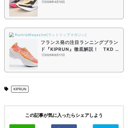
ー！注目ブランドの最新シューズ2
2026年4月10日
モデルを徹底比較
RuntripMagazine[ラントリップマガジン]
フランス発の注目ランニングブラン
ド『KIPRUN』徹底解説！ TKD P
ROJECT・よしきさんも好感触
2025年6月17日
の“カーボンシューズ”とは？
KIPRUN
この記事が気に入ったらシェアしよう