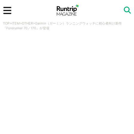
TOP
>
ITEM
>
OTHER
>
Garmin（ガーミン）ランニングウォッチに初心者向け新作
検索
『Forerunner 70／170』が登場