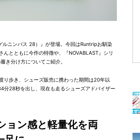
（ゲルニンバス 28）』が登場。今回はRuntripお馴染
んとともに今作の特徴や、『NOVABLAST』シリ
との履き分け方についてご紹介。
渡り歩き、シューズ販売に携わった期間は20年以
34分28秒を出し、現在も走るシューズアドバイザー
ション感と軽量化を両
一足に