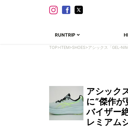
RUNTRIP
H
TOP
>
ITEM
>
SHOES
>
アシックス「GEL-N
アシックス「
に“傑作が
バイザー
レミアム