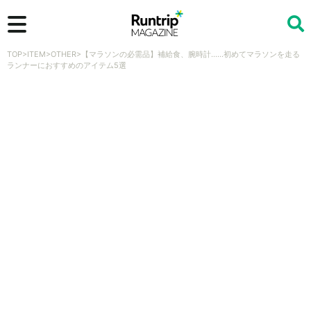
TOP
>
ITEM
>
OTHER
>
【マラソンの必需品】補給食、腕時計……初めてマラソンを走る
検索
ランナーにおすすめのアイテム5選