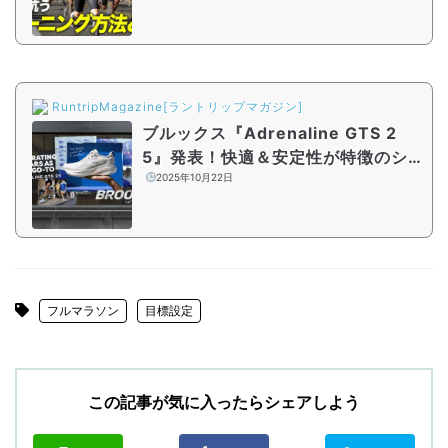
RuntripMagazine[ラントリップマガジン]
ブルックス『Adrenaline GTS 2
5』発表！快適＆安定性が特徴のシ
ューズが25周年記念モデルに
2025年10月22日
フルマラソン
目標設定
この記事が気に入ったらシェアしよう