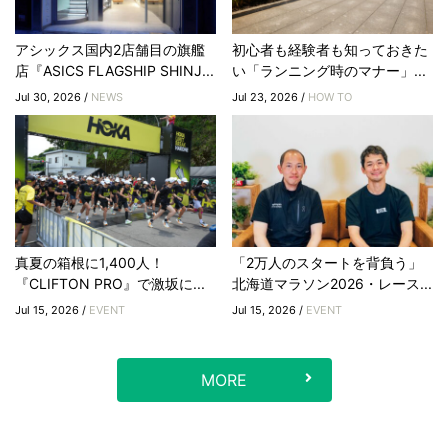
アシックス国内2店舗目の旗艦
初心者も経験者も知っておきた
店『ASICS FLAGSHIP SHINJ...
い「ランニング時のマナー」...
Jul 30, 2026 /
NEWS
Jul 23, 2026 /
HOW TO
真夏の箱根に1,400人！
「2万人のスタートを背負う」
『CLIFTON PRO』で激坂に...
北海道マラソン2026・レース...
Jul 15, 2026 /
EVENT
Jul 15, 2026 /
EVENT
MORE