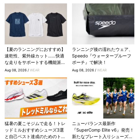
【夏のランニングにおすすめ】
ランニング後の濡れたウェア、
速乾性、紫外線カット……快適
Speedo『ウォータープルーフ
な走りをサポートする機能派...
ポーチ』で解決！
Aug 08, 2026 /
WEAR
Aug 08, 2026 /
WEAR
猛暑の夏こそジムで走る！トレ
ニューバランス最新作
ッドミルおすすめシューズ3選
『SuperComp Elite v6』発売！
と自己ベスト達成のためのト...
新たなプレート入りシューズ...