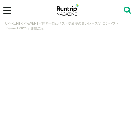
TOP
>
RUNTRIP
>
EVENT
>
“世界一自己ベスト更新率の高いレース”がコンセプト
検索
『Beyond 2025』開催決定