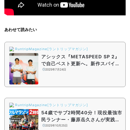
あわせて読みたい
RuntripMagazine[ラントリップマガジン]
アシックス『METASPEED SP 2』
で自己ベスト更新へ。新作スパイク
を次世代スプリンターが体感！
2025年7月24日
RuntripMagazine[ラントリップマガジン]
54歳でサブ2時間40分！現役最強市
民ランナー・藤原岳久さんが実践す
るトレーニングとは？
2025年10月25日