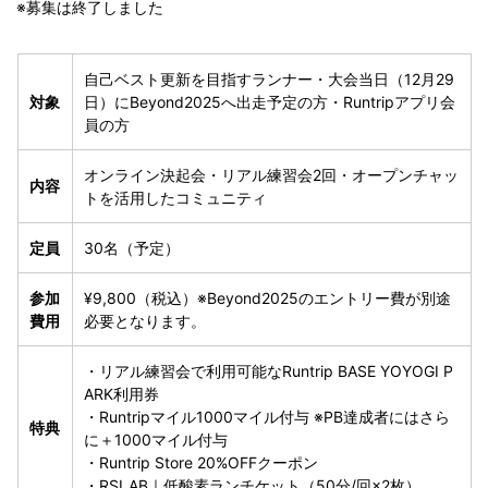
※募集は終了しました
自己ベスト更新を目指すランナー・大会当日（12月29
対象
日）にBeyond2025へ出走予定の方・Runtripアプリ会
員の方
オンライン決起会・リアル練習会2回・オープンチャッ
内容
トを活用したコミュニティ
定員
30名（予定）
参加
¥9,800（税込）※Beyond2025のエントリー費が別途
費用
必要となります。
・リアル練習会で利用可能なRuntrip BASE YOYOGI P
ARK利用券
・Runtripマイル1000マイル付与 ※PB達成者にはさら
特典
に＋1000マイル付与
・Runtrip Store 20%OFFクーポン
・RSLAB｜低酸素ランチケット（50分/回×2枚）