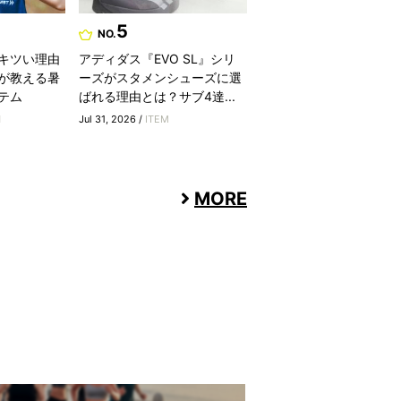
5
NO.
キツい理由
アディダス『EVO SL』シリ
が教える暑
ーズがスタメンシューズに選
テム
ばれる理由とは？サブ4達...
H
Jul 31, 2026 /
ITEM
MORE