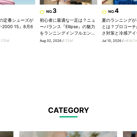
3
4
NO.
NO.
の定番シューズが
初心者に最適な一足は？ニュ
夏のランニングが
2000 15』8月6
ーバランス『Ellipse』の魅力
とは？プロコーチ
をランニングインフルエン...
さ対策と冷感アイ
/
ITEM
Aug 02, 2026 /
ITEM
Jul 10, 2026 /
HEALT
CATEGORY