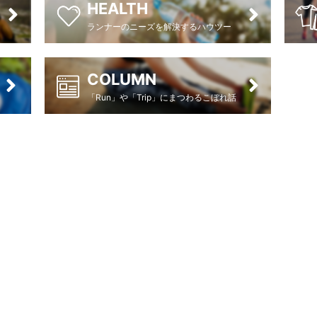
HEALTH
ランナーのニーズを解決するハウツー
COLUMN
「Run」や「Trip」にまつわるこぼれ話