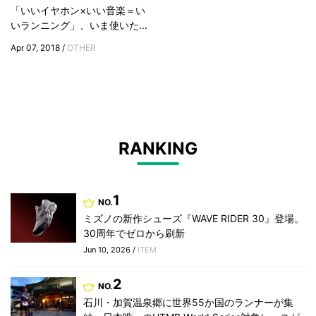
「いいイヤホン×いい音楽＝い
いランニング」、いま使いた...
Apr 07, 2018 /
OTHER
RANKING
1
NO.
ミズノの新作シューズ『WAVE RIDER 30』登場。
30周年でゼロから刷新
Jun 10, 2026 /
ITEM
2
NO.
石川・加賀温泉郷に世界55か国のランナーが集