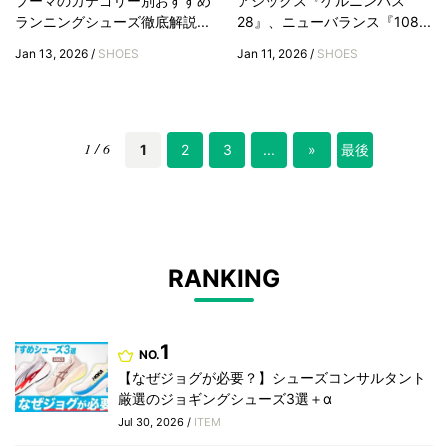
プーマのカテゴリー別おすすめ
アシックス『ゲルニンバス
ランニングシューズ徹底解説...
28』、ニューバランス『108...
Jan 13, 2026 /
SHOES
Jan 11, 2026 /
SHOES
1 / 6
1
2
3
...
»
最後
»
RANKING
1
NO.
【なぜジョグが必要？】シューズコンサルタント
厳選のジョギングシューズ3選＋α
Jul 30, 2026 /
ITEM