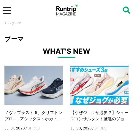
TOP
>
プーマ
検索
プーマ
WHAT'S NEW
ノヴァブラスト 6、クリフトン
【なぜジョグが必要？】シュー
プロ……アシックス・ホカ・...
ズコンサルタント厳選のジョ...
Jul 31, 2026 /
SHOES
Jul 30, 2026 /
SHOES