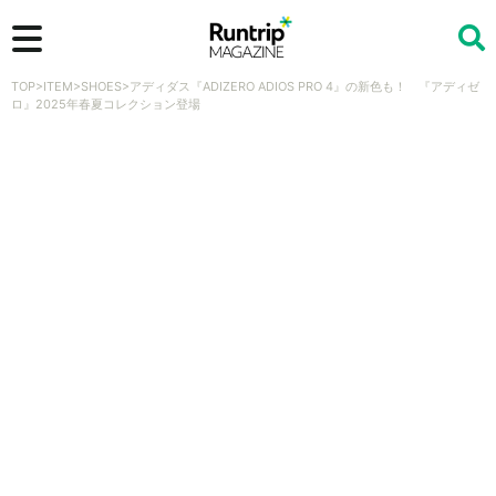
TOP
>
ITEM
>
SHOES
>
アディダス『ADIZERO ADIOS PRO 4』の新色も！ 『アディゼ
検索
ロ』2025年春夏コレクション登場