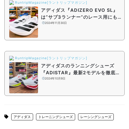
RuntripMagazine[ラントリップマガジン]
アディダス『ADIZERO EVO SL』
は“サブ3ランナー”のレース用にも
良い!? 『EVO 1』からインスピレ
2024年11月30日
ーションを受けた話題作の実力
RuntripMagazine[ラントリップマガジン]
アディダスのランニングシューズ
『ADISTAR』最新2モデルを徹底比
較！ 新登場・BYDは“贅沢の限り
2024年10月9日
を尽くした”シューズ!?
アディダス
トレーニングシューズ
レーシングシューズ