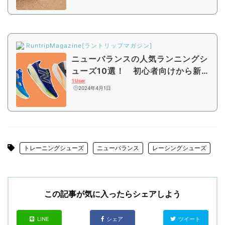
RuntripMagazine[ラントリップマガジン]
ニューバランスの人気ランニングシ
ューズ10選！ 初心者向けから新作
の厚底シューズまで紹介
1 User
2024年4月1日
トレーニングシューズ
ニューバランス
レーシングシューズ
この記事が気に入ったらシェアしよう
LINE
シェア
ツイート