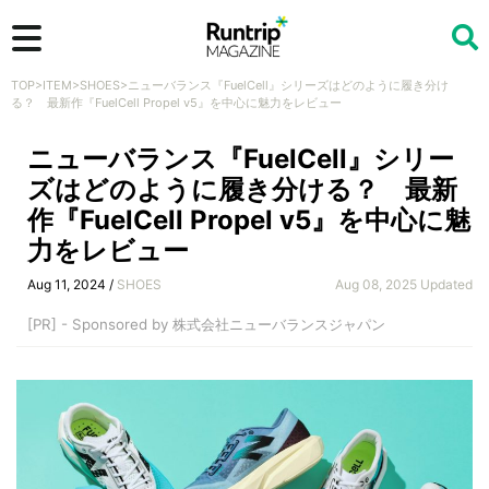
TOP
>
ITEM
>
SHOES
>
ニューバランス『FuelCell』シリーズはどのように履き分け
検索
る？ 最新作『FuelCell Propel v5』を中心に魅力をレビュー
ニューバランス『FuelCell』シリー
ズはどのように履き分ける？ 最新
作『FuelCell Propel v5』を中心に魅
力をレビュー
Aug 11, 2024 /
SHOES
Aug 08, 2025 Updated
[PR] - Sponsored by 株式会社ニューバランスジャパン