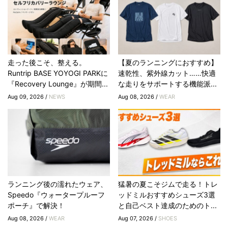
走った後こそ、整える。
【夏のランニングにおすすめ】
Runtrip BASE YOYOGI PARKに
速乾性、紫外線カット……快適
『Recovery Lounge』が期間...
な走りをサポートする機能派...
Aug 09, 2026 /
NEWS
Aug 08, 2026 /
WEAR
ランニング後の濡れたウェア、
猛暑の夏こそジムで走る！トレ
Speedo『ウォータープルーフ
ッドミルおすすめシューズ3選
ポーチ』で解決！
と自己ベスト達成のためのト...
Aug 08, 2026 /
WEAR
Aug 07, 2026 /
SHOES