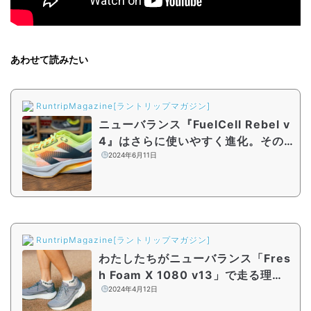
あわせて読みたい
RuntripMagazine[ラントリップマガジン]
ニューバランス『FuelCell Rebel v
4』はさらに使いやすく進化。その
性能をシューズアドバイザーがレビ
2024年6月11日
ュー
RuntripMagazine[ラントリップマガジン]
わたしたちがニューバランス「Fres
h Foam X 1080 v13」で走る理
由。どんなランナーからも愛される
2024年4月12日
シューズの魅力に迫る