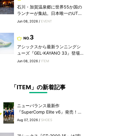
石川・加賀温泉郷に世界55か国の
ランナーが集結。日本唯一のUT...
Jun 08, 2026 /
EVENT
3
NO.
アシックスから最新ランニングシ
ューズ『GEL-KAYANO 33』登場...
Jun 08, 2026 /
ITEM
「ITEM」の新着記事
ニューバランス最新作
『SuperComp Elite v6』発売！...
Aug 07, 2026 /
SHOES
アシックス『GT-2000 15』は“安