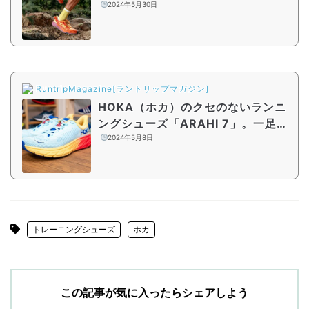
でよりグリップ力の高い一足へアッ
2024年5月30日
プデート
RuntripMagazine[ラントリップマガジン]
HOKA（ホカ）のクセのないランニ
ングシューズ「ARAHI 7」。一足あ
ると重宝する理由とは？
2024年5月8日
トレーニングシューズ
ホカ
この記事が気に入ったらシェアしよう