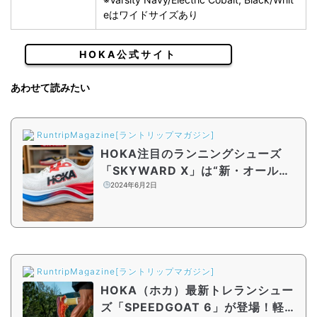
eはワイドサイズあり
HOKA公式サイト
あわせて読みたい
RuntripMagazine[ラントリップマガジン]
HOKA注目のランニングシューズ
「SKYWARD X」は“新・オールラ
ウンダー”。その理由をシューズアド
2024年6月2日
バイザーが徹底解説
RuntripMagazine[ラントリップマガジン]
HOKA（ホカ）最新トレランシュー
ズ「SPEEDGOAT 6」が登場！軽量