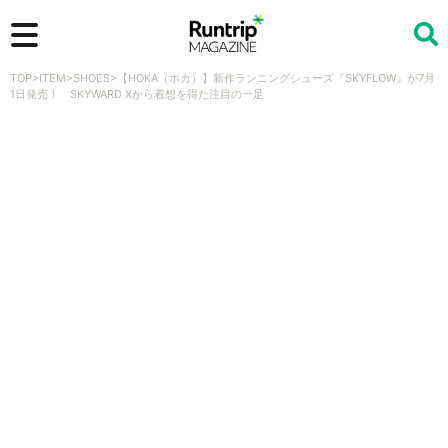
TOP
>
ITEM
>
SHOES
>
【HOKA（ホカ）】新作ランニングシューズ『SKYFLOW』が7月
検索
1日発売！ SKYWARD Xから着想を得た注目の一足