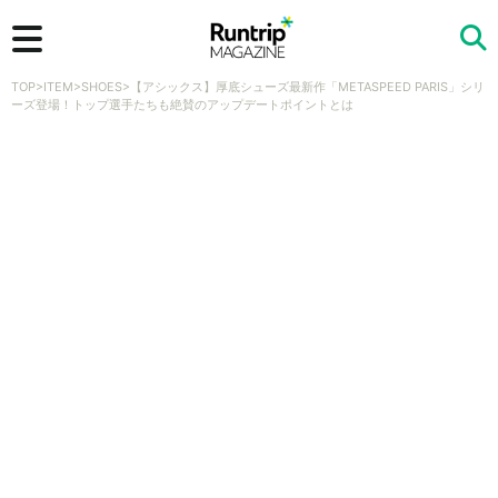
TOP
>
ITEM
>
SHOES
>
【アシックス】厚底シューズ最新作「METASPEED PARIS」シリ
検索
ーズ登場！トップ選手たちも絶賛のアップデートポイントとは