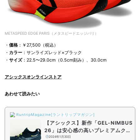
METASPEED EDGE PARIS（メタスピードエッジパリ）
・
価格
：￥27,500（税込）
・
カラー
：サンライズレッド×ブラック
・
サイズ
：22.5〜29.0cm（0.5cm刻み）、30.0cm
アシックスオンラインストア
あわせて読みたい
RuntripMagazine[ラントリップマガジン]
【アシックス】新作「GEL-NIMBUS
26」は安心感の高いプレミアムクッ
ショニングシューズ。気になる進化
2024年1月30日