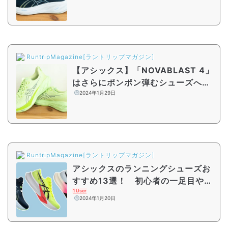
をレビュー
RuntripMagazine[ラントリップマガジン]
【アシックス】「NOVABLAST 4」
はさらにポンポン弾むシューズへ進
化!?環境にも配慮された最新作をレ
2024年1月29日
ビュー
RuntripMagazine[ラントリップマガジン]
アシックスのランニングシューズお
すすめ13選！ 初心者の一足目や新
作シューズを紹介
1 User
2024年1月20日