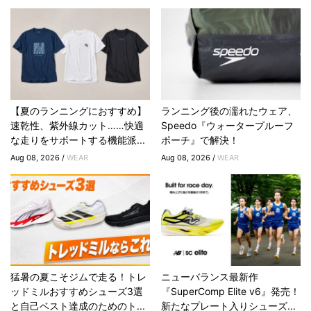
【夏のランニングにおすすめ】
ランニング後の濡れたウェア、
速乾性、紫外線カット……快適
Speedo『ウォータープルーフ
な走りをサポートする機能派...
ポーチ』で解決！
Aug 08, 2026 /
WEAR
Aug 08, 2026 /
WEAR
猛暑の夏こそジムで走る！トレ
ニューバランス最新作
ッドミルおすすめシューズ3選
『SuperComp Elite v6』発売！
と自己ベスト達成のためのト...
新たなプレート入りシューズ...