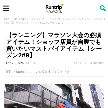
TOP
>
ITEM
>
SHOES
>
【ランニング】マラソン大会の必須アイテム！ショップ店員が自
検索
腹でも買いたいマストバイアイテム【シーズン2#9】
【ランニング】マラソン大会の必須
アイテム！ショップ店員が自腹でも
買いたいマストバイアイテム【シー
ズン2#9】
Feb 29, 2024 /
SHOES
Feb 29, 2024 Updated
[PR] - Sponsored by 株式会社ヴィクトリア