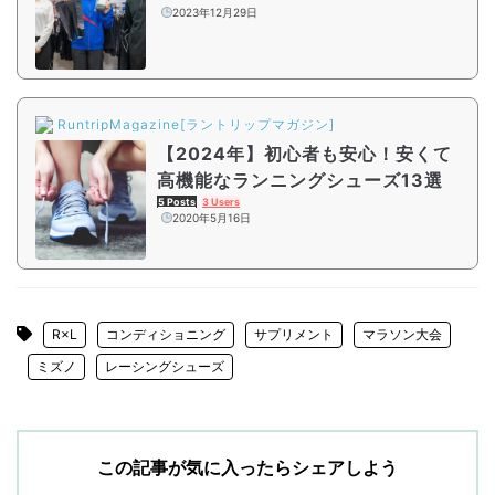
でも買いたいマストバイアイテム
2023年12月29日
【シーズン2#7】
RuntripMagazine[ラントリップマガジン]
【2024年】初心者も安心！安くて
高機能なランニングシューズ13選
5 Posts
3 Users
2020年5月16日
R×L
コンディショニング
サプリメント
マラソン大会
ミズノ
レーシングシューズ
この記事が気に入ったらシェアしよう