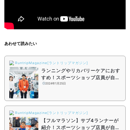
あわせて読みたい
RuntripMagazine[ラントリップマガジン]
ランニングやリカバリーケアにおす
すめ！スポーツショップ店員が自腹
でも買いたいマストバイアイテム
2024年1月25日
【シーズン2#8】
RuntripMagazine[ラントリップマガジン]
【フルマラソン】サブ4ランナーが
紹介！スポーツショップ店員が自腹