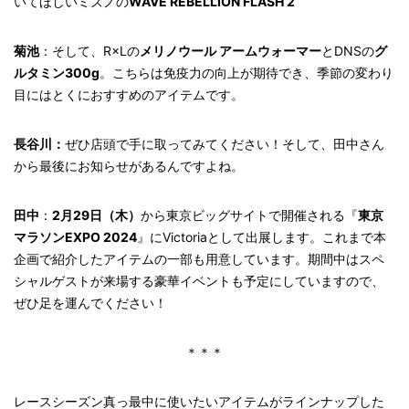
いてほしいミズノの
WAVE REBELLION FLASH 2
菊池
：そして、
R×Lの
メリノウール アームウォーマー
とDNSの
グ
ルタミン
300g
。こちらは免疫力の向上が期待でき、季節の変わり
目にはとくにおすすめのアイテムです。
長谷川：
ぜひ店頭で手に取ってみてください！そして、田中さん
から最後にお知らせがあるんですよね。
田中
：
2月29日（木）
から東京ビッグサイトで開催される『
東京
マラソンEXPO 2024
』にVictoriaとして出展します。これまで本
企画で紹介したアイテムの一部も用意しています。期間中はスペ
シャルゲストが来場する豪華イベントも予定にしていますので、
ぜひ足を運んでください！
＊＊＊
レースシーズン真っ最中に使いたいアイテムがラインナップした