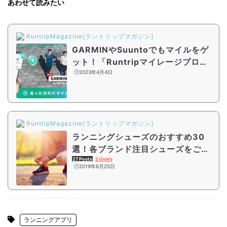
あわせて読みたい
RuntripMagazine[ラントリップマガジン]
GARMINやSuuntoでもマイルをゲ
ット！「Runtripマイレージプログ
ラム」対象デバイスが拡大
2023年4月4日
RuntripMagazine[ラントリップマガジン]
ランニングシューズのおすすめ30
選！各ブランド注目シューズをご紹
介
27 Posts
2 Users
2019年6月25日
ランニングアプリ