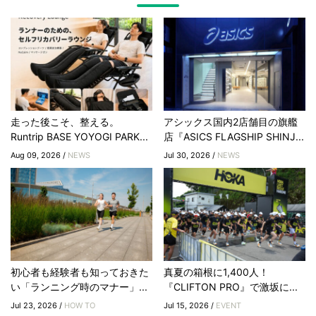
走った後こそ、整える。
アシックス国内2店舗目の旗艦
Runtrip BASE YOYOGI PARK...
店『ASICS FLAGSHIP SHINJ...
Aug 09, 2026 /
NEWS
Jul 30, 2026 /
NEWS
初心者も経験者も知っておきた
真夏の箱根に1,400人！
い「ランニング時のマナー」...
『CLIFTON PRO』で激坂に...
Jul 23, 2026 /
HOW TO
Jul 15, 2026 /
EVENT