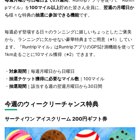
pマイル』を
100マイル以上
貯めた皆さん全員に、
翌週の月曜日か
ら
様々な特典の
抽選に参加できる機能
です。
毎週必ず登場する日々のランニングに嬉しいちょっとしたご褒美
から、ランニングに欠かせない豪華特典までご用意（※1）してい
ます。『Runtripマイル』はRuntripアプリのGPS計測機能を使って
1km走るごとに10マイル獲得（※2）できます。
・
対象期間
｜毎週月曜日から日曜日
・
抽選チケット獲得に必要なマイル数
｜100マイル
・
抽選期間
｜該当する週の翌週月曜日から30日間
今週のウィークリーチャンス特典
サーティワン アイスクリーム 200円ギフト券