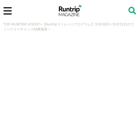
TOP
>
RUNTRIP
>
EVENT
>
【Runtripマイレージプログラム】10月16日〜10月22日のウ
検索
ィークリーチャンス特典発表！