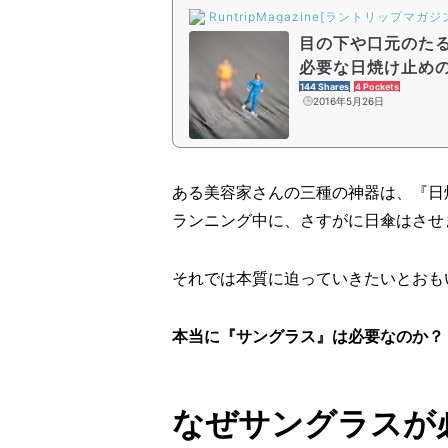
RuntripMagazine[ラントリップマガジ
目の下や口元のた
必要な日焼け止め
144 Shares
4 Pockets
2016年5月26日
ある美容家さんの三種の神器は、『日
ランニング中に、さすがに日傘はさせ
それでは本質に迫っていきたいとおも
本当に『サングラス』は必要なのか？
なぜサングラスが