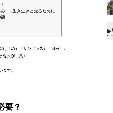
ン]
るみ……生き生きと走るために
の話
焼け止め
』
『サングラス
』
『日傘
』
。
ませんが（笑）
います。
必要？