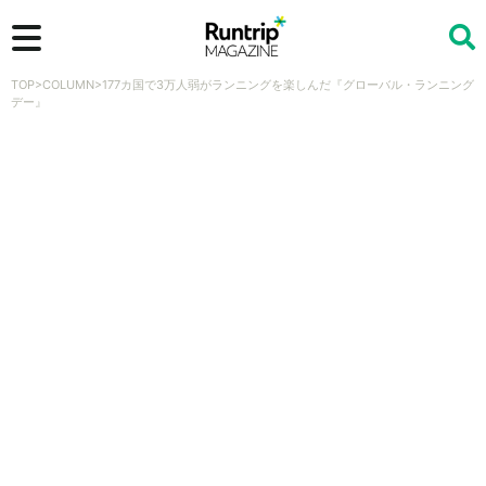
TOP
>
COLUMN
>
177カ国で3万人弱がランニングを楽しんだ『グローバル・ランニング
検索
デー』