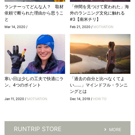
ランナーってどんな人？ 取材
「仲間を見つけて変われた」海
依頼で断られた理由から思うこ
外のランニング文化に触れる
と
#3【南米チリ】
Mar 14, 2020 /
Feb 21, 2020 /
MOTIVATION
寒い日は少しの工夫で快適にラ
「過去の自分と比べなくてよ
ン。4つのポイント
い……」マインドフル・ランニ
ングとは
Jan 11, 2020 /
MOTIVATION
Dec 14, 2019 /
HOW TO
RUNTRIP STORE
MORE