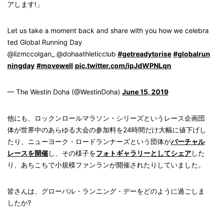
アします!」
Let us take a moment back and share with you how we celebra
ted Global Running Day
@lizmccolgan_ @dohaathleticclub
#getreadytorise
#globalrun
ningday
#movewell
pic.twitter.com/ipJdWPNLqn
— The Westin Doha (@WestinDoha)
June 15, 2019
他にも、ロックンロールマラソン・シリーズというレース企画団
体が世界中のあらゆる大会の参加料を24時間だけ大幅に値下げし
たり、ニューヨーク・ロードランナーズという団体が
バーチャル
レースを開催
し、その様子を
フォトギャラリーとしてシェア
した
り、あちこちで小規模ファンランが開催されたりしていました。
皆さんは、グローバル・ランニング・デーをどのように過ごしま
したか?