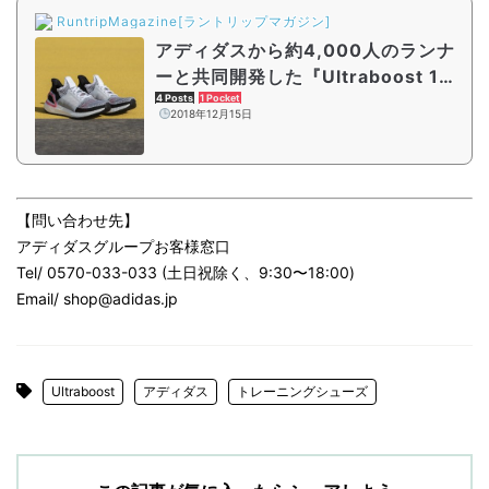
RuntripMagazine[ラントリップマガジン]
アディダスから約4,000人のランナ
ーと共同開発した『Ultraboost 1
9』が200足限定で発売開始！
4 Posts
1 Pocket
2018年12月15日
【問い合わせ先】
アディダスグループお客様窓口
Tel/ 0570-033-033 (土日祝除く、9:30〜18:00)
Email/ shop@adidas.jp
Ultraboost
アディダス
トレーニングシューズ