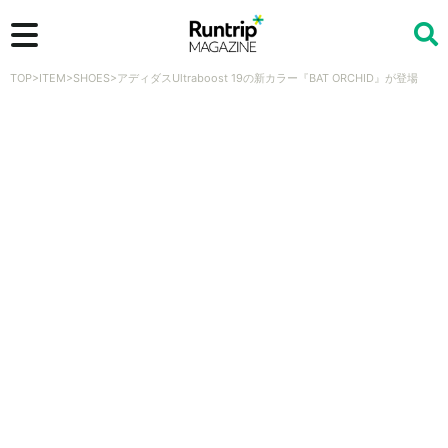
TOP
>
ITEM
>
SHOES
>
アディダスUltraboost 19の新カラー『BAT ORCHID』が登場
検索