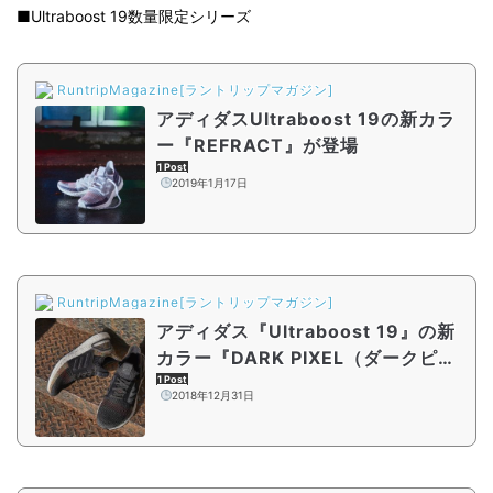
■Ultraboost 19数量限定シリーズ
RuntripMagazine[ラントリップマガジン]
アディダスUltraboost 19の新カラ
ー『REFRACT』が登場
1 Post
2019年1月17日
RuntripMagazine[ラントリップマガジン]
アディダス『Ultraboost 19』の新
カラー『DARK PIXEL（ダークピク
セル）』が登場
1 Post
2018年12月31日