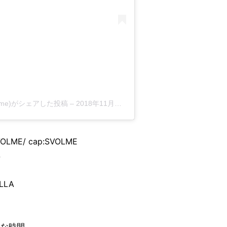
8svolme)がシェアした投稿
–
2018年11月月26日午前5時18分PST
VOLME/ cap:SVOLME
年
LLA
切な時間