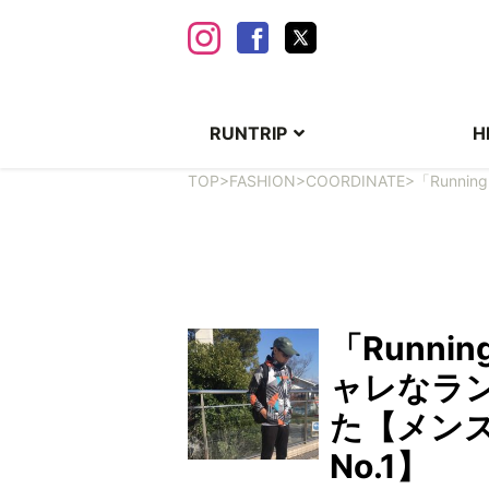
RUNTRIP
H
TOP
>
FASHION
>
COORDINATE
>
「Runn
「Runni
ャレなラン
た【メン
No.1】