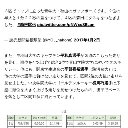
３区でトップに立った青学大・秋山のガッツポーズです。２位の
早大と１分２２秒の差をつけて、４区の森田にタスキをつなぎま
した。
#箱根駅伝
pic.twitter.com/pNWxs8BLan
— 読売新聞箱根駅伝 (@YOL_hakone)
2017年1月2日
また、早稲田大学のキャプテン
平和真選手
が気迫のこもった走り
を見せ、順位を4つ上げて総合2位で青山学院大学に次いでタスキ
リレー。他にも、関東学生連合の
平賀喜裕選手
（駿河台大）は、
他の大学の選手に負けない走りを見せて、区間2位の力強い走りを
見せました。中央学院大学のゴールデンルーキー
横川巧選手
は序
盤に順位を大きく上げる走りを見せつけたものの、後半でペース
を落として区間12位に終わっています。