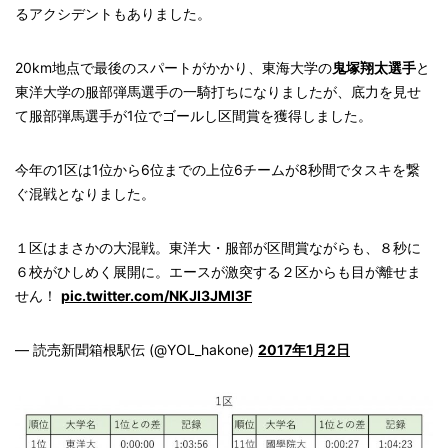
るアクシデントもありました。
20km地点で最後のスパートがかかり、東海大学の
鬼塚翔太選手
と
東洋大学の服部弾馬選手の一騎打ちになりましたが、底力を見せ
て服部弾馬選手が1位でゴールし区間賞を獲得しました。
今年の1区は1位から6位までの上位6チームが8秒間でタスキを繋
ぐ混戦となりました。
１区はまさかの大混戦。東洋大・服部が区間賞ながらも、８秒に
６校がひしめく展開に。エースが激突する２区からも目が離せま
せん！
pic.twitter.com/NKJI3JMl3F
— 読売新聞箱根駅伝 (@YOL_hakone)
2017年1月2日