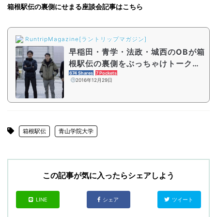
箱根駅伝の裏側にせまる座談会記事はこちら
RuntripMagazine[ラントリップマガジン]
早稲田・青学・法政・城西のOBが箱
根駅伝の裏側をぶっちゃけトーク
【箱根OB座談会（前編）】
674 Shares
7 Pockets
2016年12月29日
箱根駅伝
青山学院大学
この記事が気に入ったらシェアしよう
LINE
シェア
ツイート