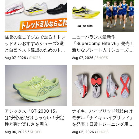
猛暑の夏こそジムで走る！トレ
ニューバランス最新作
ッドミルおすすめシューズ3選
『SuperComp Elite v6』発売！
と自己ベスト達成のためのト...
新たなプレート入りシューズ...
Aug 07, 2026 /
SHOES
Aug 07, 2026 /
SHOES
アシックス『GT-2000 15』
ナイキ、ハイブリッド競技向け
は“安心感”だけじゃない！安定
モデル「ナイキ ハイブリッド」
性と弾む楽しさを両立
を発表！日常トレーニング用...
Aug 06, 2026 /
SHOES
Aug 06, 2026 /
SHOES