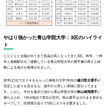
やはり強かった青山学院大学：3区のハイライ
ト
じりじりと太陽が出てきて気温が高くなってきた3区。昨年、一昨
年と箱根駅伝を二連覇している青山学院大学の選手層の厚さと経
験による強さが発揮されました。
前半は1位でタスキをもらった神奈川大学1年生の
越川堅太選手
が
安定した走りを見せるも、途中から苦しい表情に変わってきま
す。しかし、半分を過ぎた頃から青山学院大学の
秋山雄飛選手
に
捕らえられ、13km地点で首位が交代。秋山選手はそのまま首位を
キープして、区間賞の走りで5区にタスキを繋ぎました。