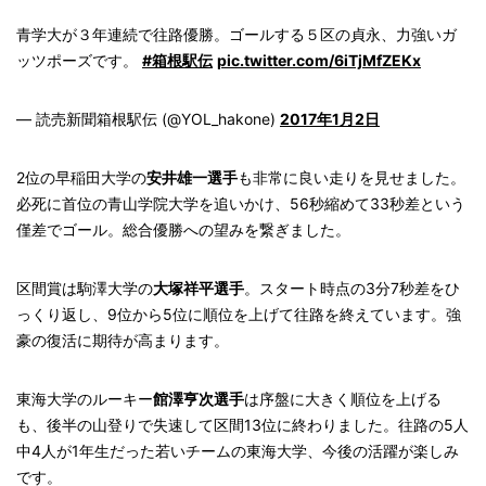
青学大が３年連続で往路優勝。ゴールする５区の貞永、力強いガ
ッツポーズです。
#箱根駅伝
pic.twitter.com/6iTjMfZEKx
— 読売新聞箱根駅伝 (@YOL_hakone)
2017年1月2日
2位の早稲田大学の
安井雄一選手
も非常に良い走りを見せました。
必死に首位の青山学院大学を追いかけ、56秒縮めて33秒差という
僅差でゴール。総合優勝への望みを繋ぎました。
区間賞は駒澤大学の
大塚祥平選手
。スタート時点の3分7秒差をひ
っくり返し、9位から5位に順位を上げて往路を終えています。強
豪の復活に期待が高まります。
東海大学のルーキー
館澤亨次選手
は序盤に大きく順位を上げる
も、後半の山登りで失速して区間13位に終わりました。往路の5人
中4人が1年生だった若いチームの東海大学、今後の活躍が楽しみ
です。