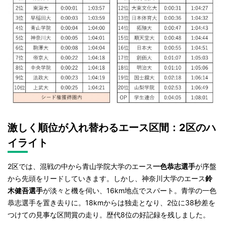
激しく順位が入れ替わるエース区間：2区のハ
イライト
2区では、混戦の中から青山学院大学のエース
一色恭志選手
が序盤
から先頭をリードしていきます。しかし、神奈川大学のエース
鈴
木健吾選手
が淡々と機を伺い、16km地点でスパート。青学の一色
恭志選手を置き去りに。18kmからは独走となり、2位に38秒差を
つけての見事な区間賞の走り。歴代8位の好記録を残しました。