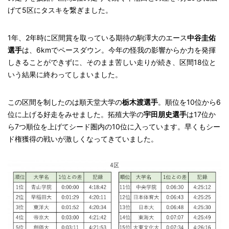
げて5区にタスキを繋ぎました。
1年、2年時に区間賞を取っている期待の駒澤大のエース
中谷圭佑
選手
は、6kmでペースダウン。今年の怪我の影響からか力を発揮
しきることができずに、そのまま苦しい走りが続き、区間18位と
いう結果に終わってしまいました。
この区間を制したのは順天堂大学の
栃木渡選手
。順位を10位から6
位に上げる好走をみせました。拓殖大学の
宇田朋史選手
は17位か
ら7つ順位を上げてシード圏内の10位に入っています。早くもシー
ド権獲得の戦いが激しくなってきていました。