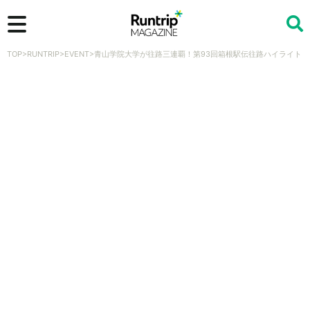
TOP
>
RUNTRIP
>
EVENT
>
青山学院大学が往路三連覇！第93回箱根駅伝往路ハイライト
検索