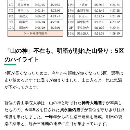
「山の神」不在も、明暗が別れた山登り：5区
のハイライト
4区が長くなったために、今年から距離が短くなった5区、選手は
走り始めるとすぐに登りが始まりました。山に入ると一気に気温
が下がってきます。
首位の青山学院大学は、山の神と呼ばれた
神野大地選手
が卒業し
たものの、今年5区を任された
貞永隆佑選手
が首位を守りきり往路
優勝を果たしました。一昨年からの往路三連覇を達成。明日の復
路の結果と、総合三連覇の達成に注目が集まっています。