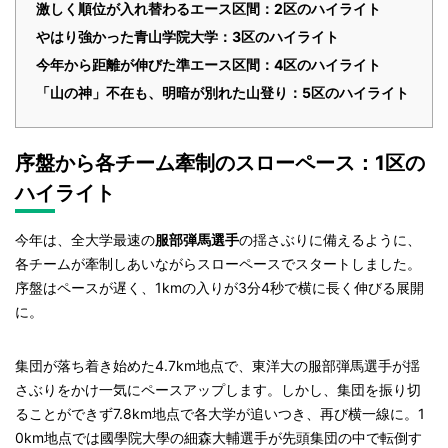
激しく順位が入れ替わるエース区間：2区のハイライト
やはり強かった青山学院大学：3区のハイライト
今年から距離が伸びた準エース区間：4区のハイライト
「山の神」不在も、明暗が別れた山登り：5区のハイライト
序盤から各チーム牽制のスローペース：1区の
ハイライト
今年は、全大学最速の
服部弾馬選手
の揺さぶりに備えるように、
各チームが牽制しあいながらスローペースでスタートしました。
序盤はペースが遅く、1kmの入りが3分4秒で横に長く伸びる展開
に。
集団が落ち着き始めた4.7km地点で、東洋大の服部弾馬選手が揺
さぶりをかけ一気にペースアップします。しかし、集団を振り切
ることができず7.8km地点で各大学が追いつき、再び横一線に。1
0km地点では國學院大學の細森大輔選手が先頭集団の中で転倒す