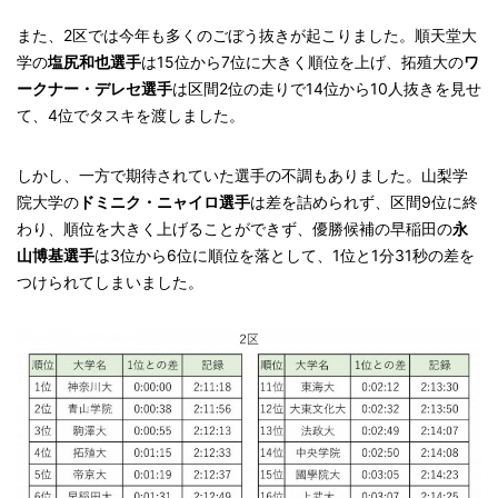
また、2区では今年も多くのごぼう抜きが起こりました。順天堂大
学の
塩尻和也選手
は15位から7位に大きく順位を上げ、拓殖大の
ワ
ークナー・デレセ選手
は区間2位の走りで14位から10人抜きを見せ
て、4位でタスキを渡しました。
しかし、一方で期待されていた選手の不調もありました。山梨学
院大学の
ドミニク・ニャイロ選手
は差を詰められず、区間9位に終
わり、順位を大きく上げることができず、優勝候補の早稲田の
永
山博基選手
は3位から6位に順位を落として、1位と1分31秒の差を
つけられてしまいました。