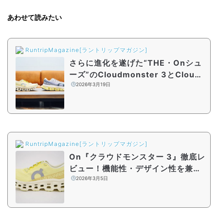
あわせて読みたい
RuntripMagazine[ラントリップマガジン]
さらに進化を遂げた“THE・Onシュ
ーズ”のCloudmonster 3とCloud
monster 3 Hyperの違いは？履き
2026年3月19日
分け方を徹底解説
RuntripMagazine[ラントリップマガジン]
On『クラウドモンスター 3』徹底レ
ビュー！機能性・デザイン性を兼ね
備えた、オーソドックスなデイリー
2026年3月5日
トレーナー