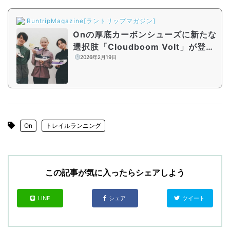
RuntripMagazine[ラントリップマガジン]
Onの厚底カーボンシューズに新たな
選択肢「Cloudboom Volt」が登
場！マラソンシーズンに活躍“Cloud
2026年2月19日
boom コレクション“を徹底比較
On
トレイルランニング
この記事が気に入ったらシェアしよう
LINE
シェア
ツイート