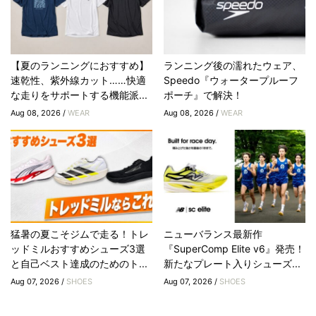
【夏のランニングにおすすめ】
ランニング後の濡れたウェア、
速乾性、紫外線カット……快適
Speedo『ウォータープルーフ
な走りをサポートする機能派...
ポーチ』で解決！
Aug 08, 2026 /
WEAR
Aug 08, 2026 /
WEAR
猛暑の夏こそジムで走る！トレ
ニューバランス最新作
ッドミルおすすめシューズ3選
『SuperComp Elite v6』発売！
と自己ベスト達成のためのト...
新たなプレート入りシューズ...
Aug 07, 2026 /
SHOES
Aug 07, 2026 /
SHOES