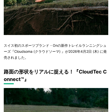
スイス初のスポーツブランド・Onの新作トレイルランニングシュ
ーズ『Cloudsoma (クラウドソーマ) 』が2026年4月2日 (木) に発
売されました。
路面の形状をリアルに捉える！『CloudTec C
onnect™』