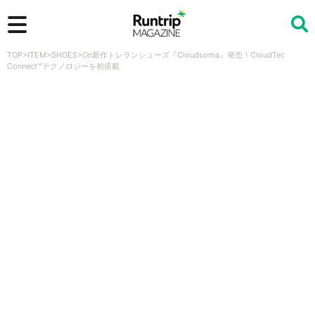
TOP
>
ITEM
>
SHOES
>
On新作トレランシューズ『Cloudsoma』発売！CloudTec
検索
Connect™テクノロジーを初搭載