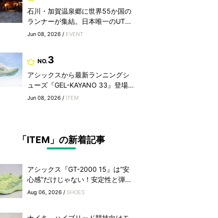
石川・加賀温泉郷に世界55か国の
ランナーが集結。日本唯一のUT...
Jun 08, 2026 /
EVENT
3
NO.
アシックスから最新ランニングシ
ューズ『GEL-KAYANO 33』登場...
Jun 08, 2026 /
ITEM
「ITEM」の新着記事
アシックス『GT-2000 15』は“安
心感”だけじゃない！安定性と弾...
Aug 06, 2026 /
SHOES
ナイキ、ハイブリッド競技向けモ