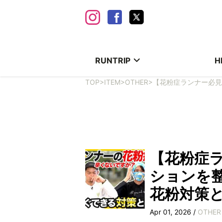
RUNTRIP
H
TOP
>
ITEM
>
OTHER
>
【花粉症ランナー必見
【花粉症
ションを
花粉対策
Apr 01, 2026 /
OTHER