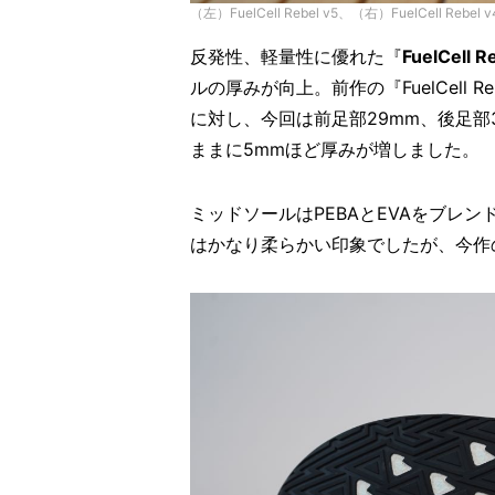
（左）FuelCell Rebel v5、（右）FuelCell Rebel v
反発性、軽量性に優れた『
FuelCell R
ルの厚みが向上。前作の『FuelCell 
に対し、今回は前足部29mm、後足部
ままに5mmほど厚みが増しました。
ミッドソールはPEBAとEVAをブレンド
はかなり柔らかい印象でしたが、今作