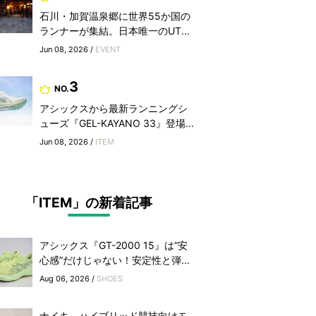
石川・加賀温泉郷に世界55か国の
ランナーが集結。日本唯一のUT...
Jun 08, 2026 /
EVENT
3
NO.
アシックスから最新ランニングシ
ューズ『GEL-KAYANO 33』登場...
Jun 08, 2026 /
ITEM
「ITEM」の新着記事
アシックス『GT-2000 15』は“安
心感”だけじゃない！安定性と弾...
Aug 06, 2026 /
SHOES
ナイキ、ハイブリッド競技向けモ