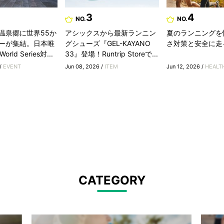
3
4
NO.
NO.
温泉郷に世界55か
アシックスから最新ランニン
夏のランニングを
ーが集結。日本唯
グシューズ『GEL-KAYANO
さ対策と安全に走
rld Series対...
33』登場！Runtrip Storeで...
 /
EVENT
Jun 08, 2026 /
ITEM
Jun 12, 2026 /
HEALT
CATEGORY