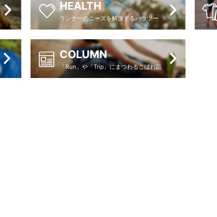
HEALTH
ランナーのニーズを解決するハウツー
COLUMN
「Run」や「Trip」にまつわるこぼれ話