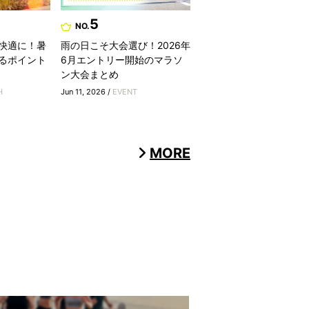
5
NO.
快適に！暑
雨の日こそ大会選び！2026年
るポイント
6月エントリー開始のマラソ
ン大会まとめ
H
Jun 11, 2026 /
EVENT
MORE