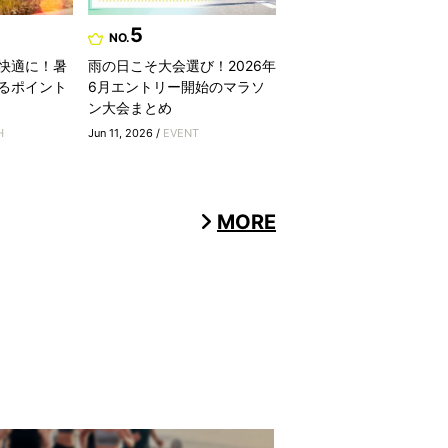
5
NO.
快適に！暑
雨の日こそ大会選び！2026年
るポイント
6月エントリー開始のマラソ
ン大会まとめ
H
Jun 11, 2026 /
EVENT
MORE