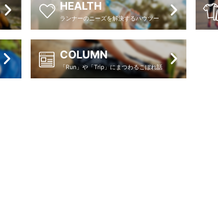
HEALTH
ランナーのニーズを解決するハウツー
COLUMN
「Run」や「Trip」にまつわるこぼれ話