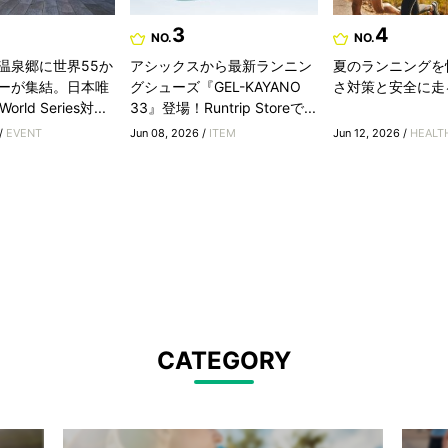
3
4
NO.
NO.
温泉郷に世界55か
アシックスから最新ランニン
夏のランニングを
ーが集結。日本唯
グシューズ『GEL-KAYANO
さ対策と安全に走
rld Series対...
33』登場！Runtrip Storeで...
 /
EVENT
Jun 08, 2026 /
ITEM
Jun 12, 2026 /
HEALT
CATEGORY