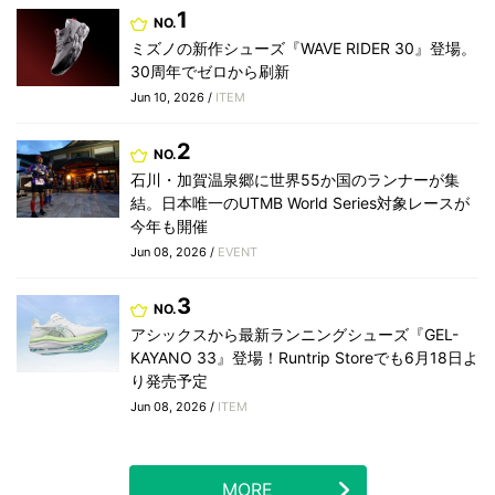
1
NO.
ミズノの新作シューズ『WAVE RIDER 30』登場。
30周年でゼロから刷新
Jun 10, 2026 /
ITEM
2
NO.
石川・加賀温泉郷に世界55か国のランナーが集
結。日本唯一のUTMB World Series対象レースが
今年も開催
Jun 08, 2026 /
EVENT
3
NO.
アシックスから最新ランニングシューズ『GEL-
KAYANO 33』登場！Runtrip Storeでも6月18日よ
り発売予定
Jun 08, 2026 /
ITEM
MORE