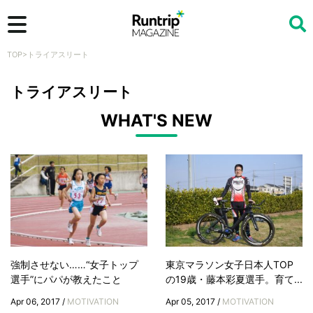
TOP
>
トライアスリート
検索
トライアスリート
WHAT'S NEW
強制させない……“女子トップ
東京マラソン女子日本人TOP
選手”にパパが教えたこと
の19歳・藤本彩夏選手。育て...
Apr 06, 2017 /
MOTIVATION
Apr 05, 2017 /
MOTIVATION