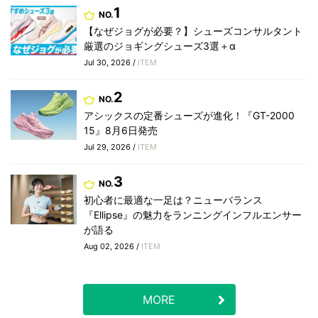
1
NO.
【なぜジョグが必要？】シューズコンサルタント
厳選のジョギングシューズ3選＋α
Jul 30, 2026 /
ITEM
2
NO.
アシックスの定番シューズが進化！『GT-2000
15』8月6日発売
Jul 29, 2026 /
ITEM
3
NO.
初心者に最適な一足は？ニューバランス
『Ellipse』の魅力をランニングインフルエンサー
が語る
Aug 02, 2026 /
ITEM
MORE