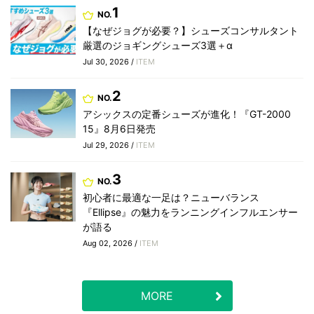
1
NO.
【なぜジョグが必要？】シューズコンサルタント
厳選のジョギングシューズ3選＋α
Jul 30, 2026 /
ITEM
2
NO.
アシックスの定番シューズが進化！『GT-2000
15』8月6日発売
Jul 29, 2026 /
ITEM
3
NO.
初心者に最適な一足は？ニューバランス
『Ellipse』の魅力をランニングインフルエンサー
が語る
Aug 02, 2026 /
ITEM
MORE