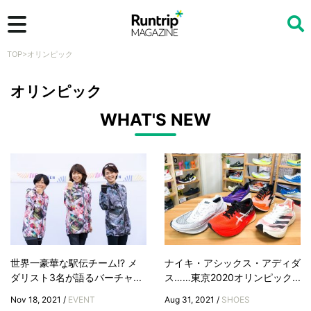
TOP
>
オリンピック
検索
オリンピック
WHAT'S NEW
世界一豪華な駅伝チーム!? メ
ナイキ・アシックス・アディダ
ダリスト3名が語るバーチャ...
ス……東京2020オリンピック...
Nov 18, 2021 /
EVENT
Aug 31, 2021 /
SHOES