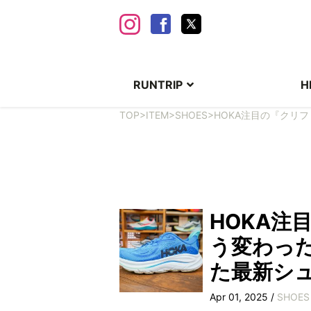
RUNTRIP
H
TOP
>
ITEM
>
SHOES
>
HOKA注目の『クリ
HOKA注
う変わっ
た最新シ
Apr 01, 2025 /
SHOES