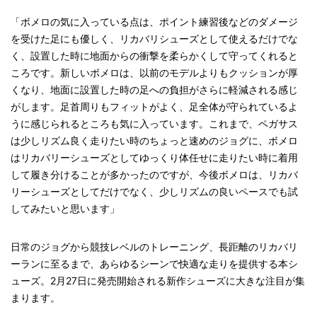
「ボメロの気に入っている点は、ポイント練習後などのダメージ
を受けた足にも優しく、リカバリシューズとして使えるだけでな
く、設置した時に地面からの衝撃を柔らかくして守ってくれると
ころです。新しいボメロは、以前のモデルよりもクッションが厚
くなり、地面に設置した時の足への負担がさらに軽減される感じ
がします。足首周りもフィットがよく、足全体が守られているよ
うに感じられるところも気に入っています。これまで、ペガサス
は少しリズム良く走りたい時のちょっと速めのジョグに、ボメロ
はリカバリーシューズとしてゆっくり体任せに走りたい時に着用
して履き分けることが多かったのですが、今後ボメロは、リカバ
リーシューズとしてだけでなく、少しリズムの良いペースでも試
してみたいと思います」
日常のジョグから競技レベルのトレーニング、長距離のリカバリ
ーランに至るまで、あらゆるシーンで快適な走りを提供する本シ
ューズ。2月27日に発売開始される新作シューズに大きな注目が集
まります。