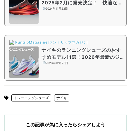
2025年2月に発売決定！ 快適なラ
ンニングをサポートするプレミアム
2024年11月23日
な一足に
RuntripMagazine[ラントリップマガジン]
ナイキのランニングシューズのおす
すめモデル11選！2026年最新のジ
ョギングシューズからレース向けモ
2023年12月23日
デルまで
トレーニングシューズ
ナイキ
この記事が気に入ったらシェアしよう