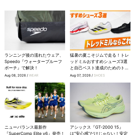
ランニング後の濡れたウェア、
猛暑の夏こそジムで走る！トレ
Speedo『ウォータープルーフ
ッドミルおすすめシューズ3選
ポーチ』で解決！
と自己ベスト達成のためのト...
Aug 08, 2026 /
WEAR
Aug 07, 2026 /
SHOES
ニューバランス最新作
アシックス『GT-2000 15』
『SuperComp Elite v6』発売！
は“安心感”だけじゃない！安定