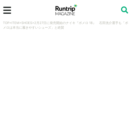
TOP
>
ITEM
>
SHOES
>
2月27日に発売開始のナイキ『ボメロ 18』 石田洸介選手も「ボ
検索
メロは本当に履きやすいシューズ」と絶賛