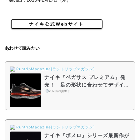
ナイキ公式Webサイト
あわせて読みたい
RuntripMagazine[ラントリップマガジン]
ナイキ『ペガサス プレミアム』発
売！ 足の形状に合わせてデザイン
された『ビジブルエア ズーム ユニッ
2025年1月31日
ト』を初搭載
RuntripMagazine[ラントリップマガジン]
ナイキ『ボメロ』シリーズ最新作が