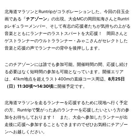
北海道マラソンとRuntripがコラボレーションした、今回の目玉企
画である『
チアゾーン
』の出現。大会MCの岡田拓海さんとRuntri
pレギュラーメンバー、そして有志の応援者たちが気持ちの上がる
音楽とともにランナーのラストスパートを大応援！ 岡田さんと
ゲストランナーのウルトラランナー・みゃこさんがセレクトした
音楽と応援の声でランナーの背中を後押しします。
このチアゾーンには誰でも参加可能。開催時間の間、応援し続け
る必要はなく短時間の参加も可能となっています。開催エリア
は、41km地点を超えラスト400mの直線コース周辺。
8月25日
（日）11:30頃〜14:30頃
に開催予定です。
北海道マラソンを走るランナーを応援するために現地へ行く予定
の方、Runtripで繋がったあのランナーを応援したいという方の参
加をお待ちしております！ また、大会へ参加したランナーが出
走後に応援へ参加することもできますのでぜひお気軽にチアゾー
ンへお越しください。