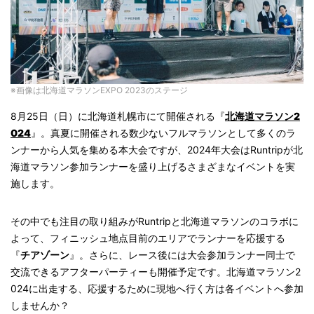
※画像は北海道マラソンEXPO 2023のステージ
8月25日（日）に北海道札幌市にて開催される『
北海道マラソン2
024
』。真夏に開催される数少ないフルマラソンとして多くのラ
ンナーから人気を集める本大会ですが、2024年大会はRuntripが北
海道マラソン参加ランナーを盛り上げるさまざまなイベントを実
施します。
その中でも注目の取り組みがRuntripと北海道マラソンのコラボに
よって、フィニッシュ地点目前のエリアでランナーを応援する
『
チアゾーン
』。さらに、レース後には大会参加ランナー同士で
交流できるアフターパーティーも開催予定です。北海道マラソン2
024に出走する、応援するために現地へ行く方は各イベントへ参加
しませんか？