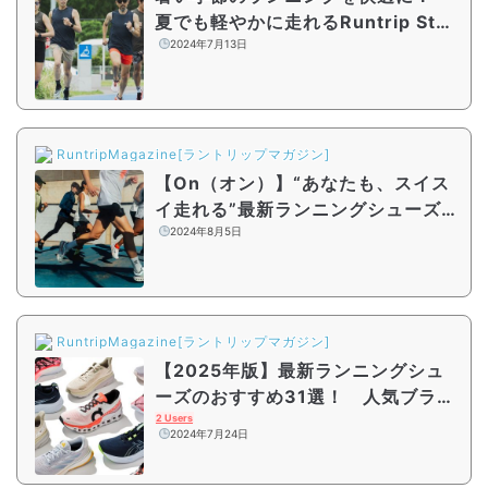
夏でも軽やかに走れるRuntrip Stor
eのおすすめアイテム
2024年7月13日
RuntripMagazine[ラントリップマガジン]
【On（オン）】“あなたも、スイス
イ走れる”最新ランニングシューズ
『Cloudsurfer Next』発売
2024年8月5日
RuntripMagazine[ラントリップマガジン]
【2025年版】最新ランニングシュ
ーズのおすすめ31選！ 人気ブラン
ドの注目シューズを徹底解説
2 Users
2024年7月24日