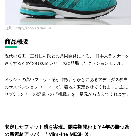
出典：http://shop.adidas.jp/
商品概要
現代の名工・三村仁司氏との共同開発による、”日本人ランナーを
速くするため”のtakumiシリーズに登場したクッションモデル。
メッシュの高いフィット感が特徴。かかとにあるアディダス独自
のサスペンションユニットが、着地を安定させてくれます。主に
サブ5ランナーの記録への『挑戦』を、足元から支えてくれます。
安定したフィット感を実現。開発期間およそ4年の勝つ為
の新素材アッパー「Mim-lite MESH X」