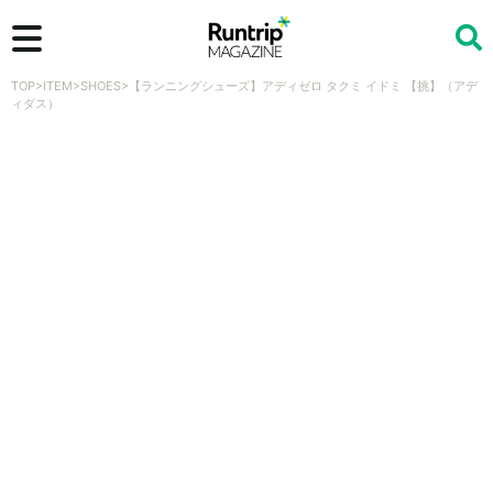
TOP
>
ITEM
>
SHOES
>
【ランニングシューズ】アディゼロ タクミ イドミ 【挑】（アデ
検索
ィダス）