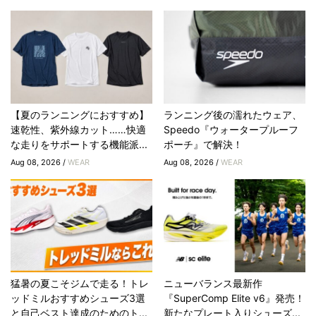
【夏のランニングにおすすめ】
ランニング後の濡れたウェア、
速乾性、紫外線カット……快適
Speedo『ウォータープルーフ
な走りをサポートする機能派...
ポーチ』で解決！
Aug 08, 2026 /
WEAR
Aug 08, 2026 /
WEAR
猛暑の夏こそジムで走る！トレ
ニューバランス最新作
ッドミルおすすめシューズ3選
『SuperComp Elite v6』発売！
と自己ベスト達成のためのト...
新たなプレート入りシューズ...