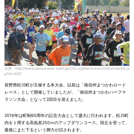
出典：http://www.matsukawa-town.jp/cms-sypher/www/common/detail.js
p?id=5167
長野県松川町が主催する本大会。以前は「南信州まつかわロード
レース」として開催していましたが、「南信州まつかわハーフマ
ラソン大会」となって2回目を迎えました。
2016年は町制60周年の記念大会として盛大に行われます。松川町
内を１周する高低差250ｍのアップダウンコース。段丘を登って、
最後にまた下るという脚力が試されます。