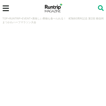
TOP
>
RUNTRIP
>
EVENT
>
美味しい果物も食べられる！ 町制60周年記念 第2回 南信州
検索
まつかわハーフマラソン大会