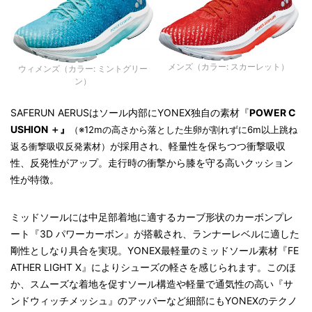
メンズ（カラー: スカーレット）
ウィメンズ（カラー: ミントグリー
ン）
SAFERUN AERUSはソール内部にYONEX独自の素材『
POWER C
USHION ＋』
（※12mの高さから落とした生卵が割れずに6m以上跳ね
が採用され、軽量性を保ちつつ衝撃吸収
返る衝撃吸収反発素材）
性、反発性がアップ。走行時の衝撃から膝を守る高いクッション
性が特徴。
ミッドソールには中足部着地に適するカーブ形状のカーボンプレ
ート『3D パワーカーボン』が搭載され、ランナーレベルに適した
剛性としなり具合を実現。YONEX最軽量のミッドソール素材『FE
ATHER LIGHT X』によりシューズの軽さを感じられます。このほ
か、スムーズな着地を促すソール構造や軽量で通気性の高い『サ
ンドウィッチメッシュ』のアッパーなど細部にもYONEXのテクノ