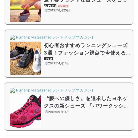
介
27 Posts
2 Users
2019年6月25日
RuntripMagazine[ラントリップマガジン]
初心者おすすめランニングシューズ
3選！ファッション視点で今使える
シューズは？【メンズ編】
1 Post
2021年4月16日
RuntripMagazine[ラントリップマガジン]
〝膝への優しさ〟を追求したヨネッ
クスの新シューズ 「パワークッショ
ン セーフラン800X」 10月上旬発
2016年9月14日
売開始へ