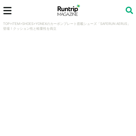
TOP
>
ITEM
>
SHOES
>
YONEXのカーボンプレート搭載シューズ「SAFERUN AERUS」
検索
登場！クッション性と軽量性を両立