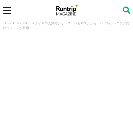
TOP
>
ITEM
>
SHOES
>
ナイキの人気のシリーズ『ペガサス』からトレイルランニング向
検索
けシューズが登場！