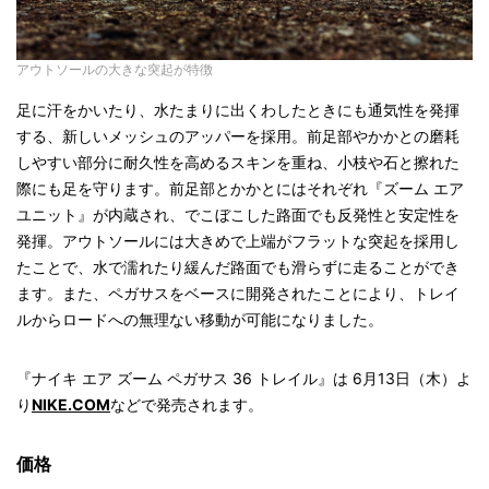
アウトソールの大きな突起が特徴
足に汗をかいたり、水たまりに出くわしたときにも通気性を発揮
する、新しいメッシュのアッパーを採用。前足部やかかとの磨耗
しやすい部分に耐久性を高めるスキンを重ね、小枝や石と擦れた
際にも足を守ります。前足部とかかとにはそれぞれ『ズーム エア
ユニット』が内蔵され、でこぼこした路面でも反発性と安定性を
発揮。アウトソールには大きめで上端がフラットな突起を採用し
たことで、水で濡れたり緩んだ路面でも滑らずに走ることができ
ます。また、ペガサスをベースに開発されたことにより、トレイ
ルからロードへの無理ない移動が可能になりました。
『ナイキ エア ズーム ペガサス 36 トレイル』は 6月13日（木）よ
り
NIKE.COM
などで発売されます。
価格