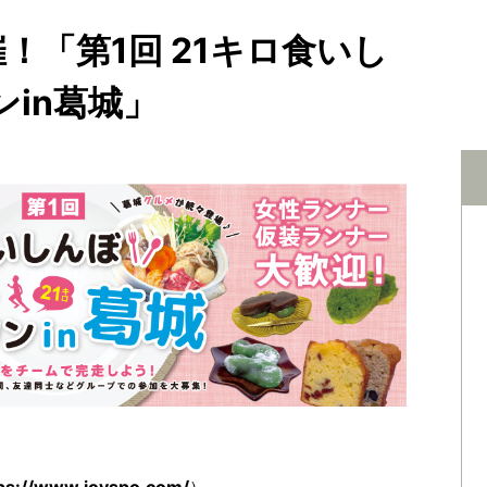
！「第1回 21キロ食いし
in葛城」
ps://www.joyspo.com/
）