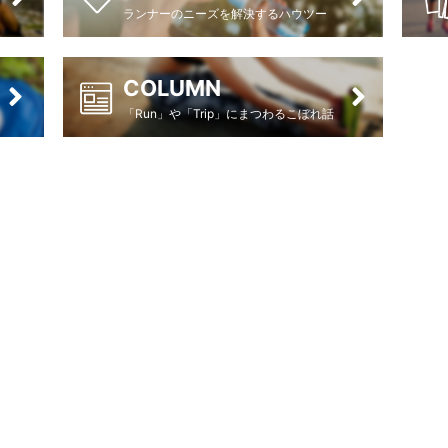
ランナーのニーズを解決するハウツー
COLUMN
「Run」や「Trip」にまつわるこぼれ話