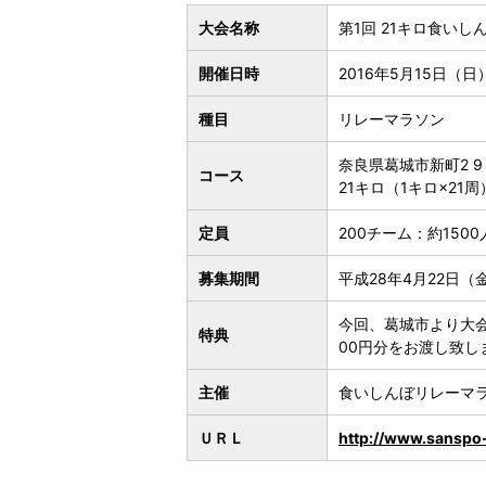
大会名称
第1回 21キロ食いし
開催日時
2016年5月15日（
種目
リレーマラソン
奈良県葛城市新町2 
コース
21キロ（1キロ×21
定員
200チーム：約15
募集期間
平成28年4月22日（
今回、葛城市より大
特典
00円分をお渡し致し
主催
食いしんぼリレーマラ
ＵＲＬ
http://www.sanspo