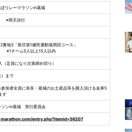
んぼリレーマラソンin葛城
日） ※雨天決行
9 2番地3「新庄第1健民運動場周回コース」
周） ※1チーム5人以上15人以内
00人（定員になり次第締め切り）
金）まで
会参加者全員に奈良・葛城のお土産品等を購入頂ける金券5
ます
ソンin葛城 実行委員会
-marathon.com/entry.php?itemid=56207