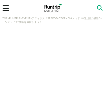
TOP
>
RUNTRIP
>
EVENT
>
アディダス『SPEEDFACTORY Tokyo』日本初上陸の最新“パ
検索
ーソナライズ”技術を体験しよう！