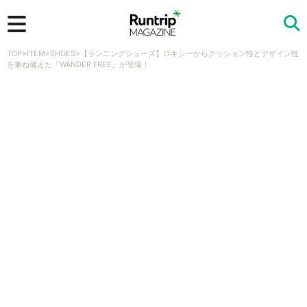
TOP
>
ITEM
>
SHOES
>
【ランニングシューズ】ロキシーからクッション性とデザイン性
検索
を兼ね備えた『WANDER FREE』が登場！