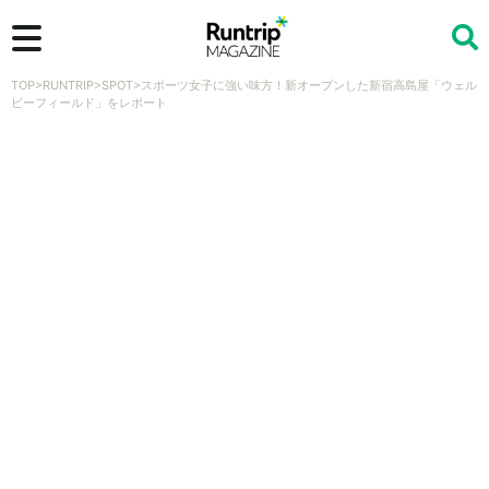
TOP
>
RUNTRIP
>
SPOT
>
スポーツ女子に強い味方！新オープンした新宿高島屋「ウェル
検索
ビーフィールド」をレポート