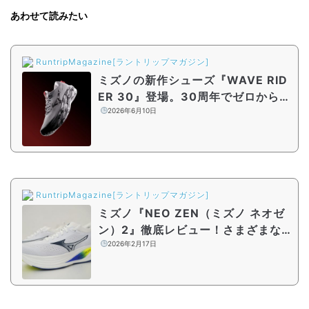
あわせて読みたい
RuntripMagazine[ラントリップマガジン]
ミズノの新作シューズ『WAVE RID
ER 30』登場。30周年でゼロから刷
新
2026年6月10日
RuntripMagazine[ラントリップマガジン]
ミズノ『NEO ZEN（ミズノ ネオゼ
ン）2』徹底レビュー！さまざまな
シーンで軽快に走れるデイリートレ
2026年2月17日
ーナー