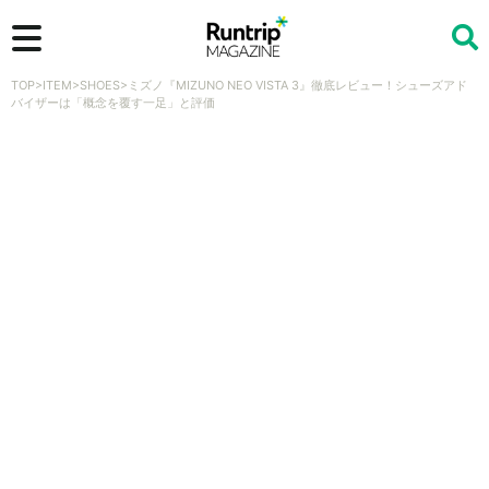
TOP
>
ITEM
>
SHOES
>
ミズノ『MIZUNO NEO VISTA 3』徹底レビュー！シューズアド
検索
バイザーは「概念を覆す一足」と評価