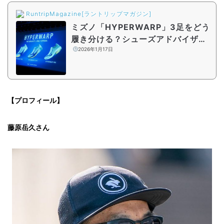
RuntripMagazine[ラントリップマガジン]
ミズノ「HYPERWARP」3足をどう
履き分ける？シューズアドバイザー
が特徴を徹底解説
2026年1月17日
【プロフィール】
藤原岳久さん