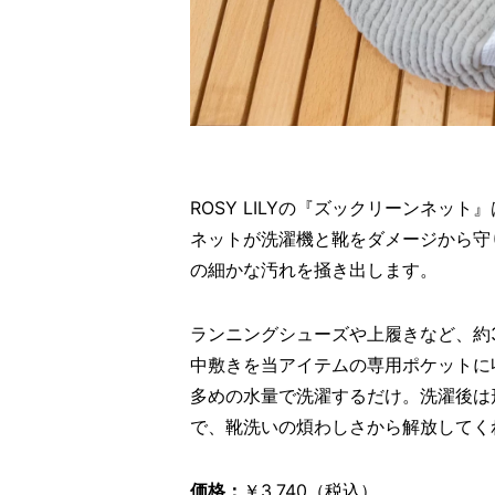
ROSY LILYの『ズックリーンネ
ネットが洗濯機と靴をダメージから守
の細かな汚れを掻き出します。
ランニングシューズや上履きなど、約
中敷きを当アイテムの専用ポケットに
多めの水量で洗濯するだけ。洗濯後は
で、靴洗いの煩わしさから解放してく
価格：
￥3,740（税込）