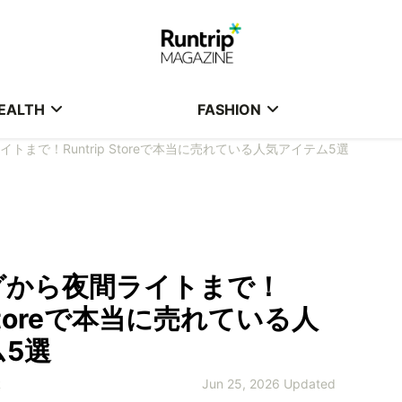
EALTH
FASHION
トまで！Runtrip Storeで本当に売れている人気アイテム5選
グから夜間ライトまで！
p Storeで本当に売れている人
5選
R
Jun 25, 2026 Updated