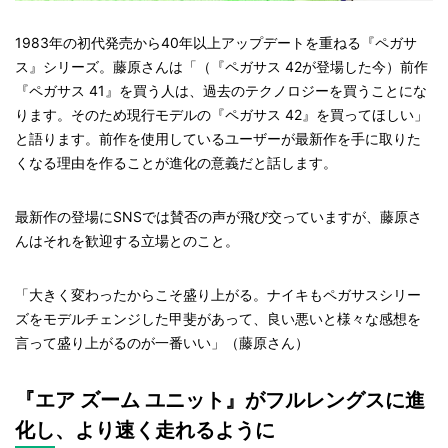
1983年の初代発売から40年以上アップデートを重ねる『ペガサ
ス』シリーズ。藤原さんは「（『ペガサス 42が登場した今）前作
『ペガサス 41』を買う人は、過去のテクノロジーを買うことにな
ります。そのため現行モデルの『ペガサス 42』を買ってほしい」
と語ります。前作を使用しているユーザーが最新作を手に取りた
くなる理由を作ることが進化の意義だと話します。
最新作の登場にSNSでは賛否の声が飛び交っていますが、藤原さ
んはそれを歓迎する立場とのこと。
「大きく変わったからこそ盛り上がる。ナイキもペガサスシリー
ズをモデルチェンジした甲斐があって、良い悪いと様々な感想を
言って盛り上がるのが一番いい」（藤原さん）
『エア ズーム ユニット』がフルレングスに進
化し、より速く走れるように