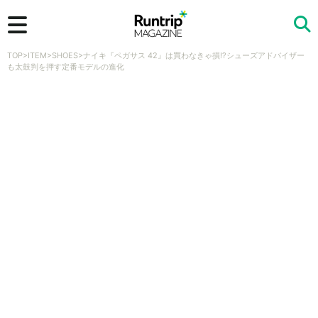
TOP
>
ITEM
>
SHOES
>
ナイキ『ペガサス 42』は買わなきゃ損!?シューズアドバイザー
検索
も太鼓判を押す定番モデルの進化