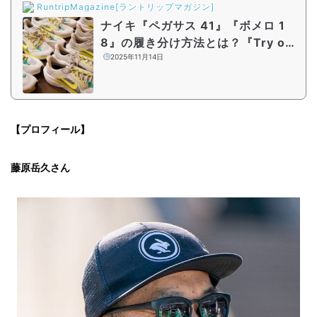
RuntripMagazine[ラントリップマガジン]
ナイキ『ペガサス 41』『ボメロ 1
8』の履き分け方法とは？『Try on
”NIKE” by Runtrip』イベントレポ
2025年11月14日
ート
【プロフィール】
藤原岳久さん