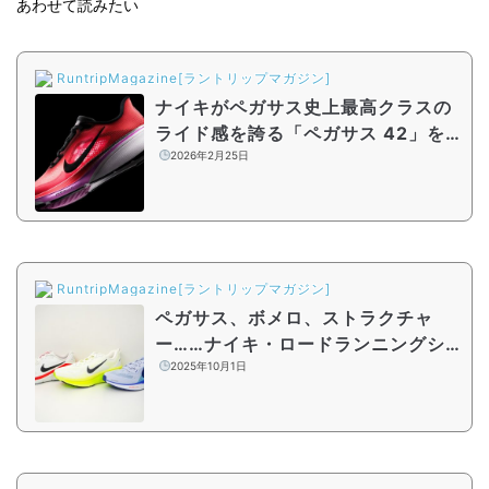
あわせて読みたい
RuntripMagazine[ラントリップマガジン]
ナイキがペガサス史上最高クラスの
ライド感を誇る「ペガサス 42」を
発表！東京マラソンEXPO 2026に
2026年2月25日
てシューズ試着も
RuntripMagazine[ラントリップマガジン]
ペガサス、ボメロ、ストラクチャ
ー……ナイキ・ロードランニングシ
ューズ完全ガイド！代表的な3つの
2025年10月1日
シリーズを紹介