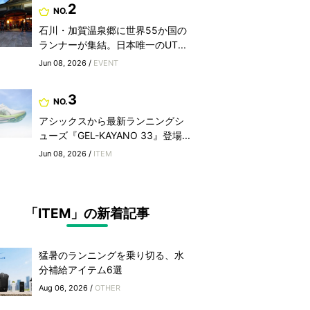
2
NO.
石川・加賀温泉郷に世界55か国の
ランナーが集結。日本唯一のUT...
Jun 08, 2026 /
EVENT
3
NO.
アシックスから最新ランニングシ
ューズ『GEL-KAYANO 33』登場...
Jun 08, 2026 /
ITEM
「ITEM」の新着記事
猛暑のランニングを乗り切る、水
分補給アイテム6選
Aug 06, 2026 /
OTHER