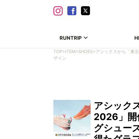
RUNTRIP
H
TOP
>
ITEM
>
SHOES
>
アシックスから「東京
ザイン
アシック
2026」
グシュー