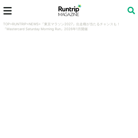
TOP
>
RUNTRIP
>
NEWS
>
『東京マラソン2027』出走権が当たるチャンスも！
検索
『Mastercard Saturday Morning Run』2026年1月開催