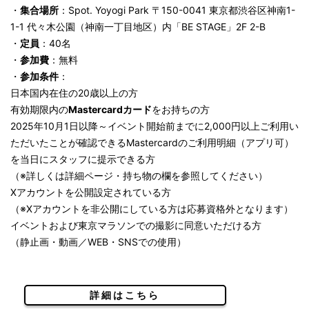
・
集合場所
：Spot. Yoyogi Park 〒150-0041 東京都渋谷区神南1-
1-1 代々木公園（神南一丁目地区）内「BE STAGE」2F 2-B
・
定員
：40名
・
参加費
：無料
・
参加条件
：
日本国内在住の20歳以上の方
有効期限内の
Mastercardカード
をお持ちの方
2025年10月1日以降～イベント開始前までに2,000円以上ご利用い
ただいたことが確認できるMastercardのご利用明細（アプリ可）
を当日にスタッフに提示できる方
（※詳しくは詳細ページ・持ち物の欄を参照してください）
Xアカウントを公開設定されている方
（※Xアカウントを非公開にしている方は応募資格外となります）
イベントおよび東京マラソンでの撮影に同意いただける方
（静止画・動画／WEB・SNSでの使用）
詳細はこちら