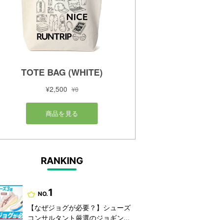
RANKING
1
NO.
【なぜジョグが必要？】シューズ
コンサルタント厳選のジョギン...