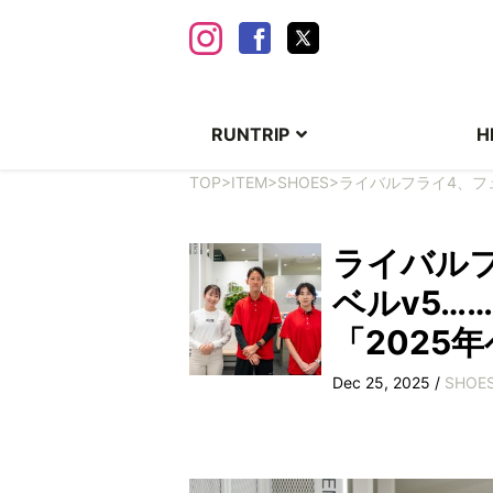
RUNTRIP
H
TOP
>
ITEM
>
SHOES
>
ライバルフライ4、フ
ライバル
ベルv5…
「2025
Dec 25, 2025 /
SHOE