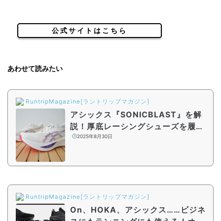
公式サイトはこちら
あわせて読みたい
RuntripMagazine[ラントリップマガジン]
アシックス『SONICBLAST』を解
説！厚底レーシングシューズを履く
ランナーのトレーニングモデルにお
2025年8月30日
すすめの1足
RuntripMagazine[ラントリップマガジン]
On、HOKA、アシックス……ビジネ