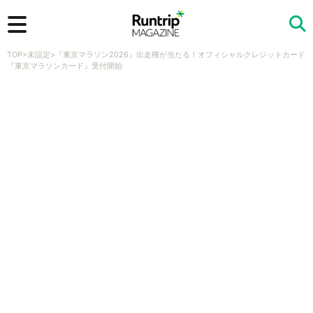
TOP
>
未設定
>
『東京マラソン2026』出走権が当たる！オフィシャルクレジットカード
検索
『東京マラソンカード』受付開始