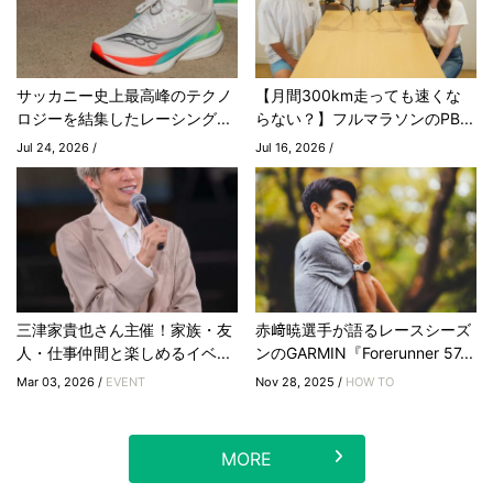
サッカニー史上最高峰のテクノ
【月間300km走っても速くな
ロジーを結集したレーシング...
らない？】フルマラソンのPB...
Jul 24, 2026 /
Jul 16, 2026 /
三津家貴也さん主催！家族・友
赤﨑暁選手が語るレースシーズ
人・仕事仲間と楽しめるイベ...
ンのGARMIN『Forerunner 57...
Mar 03, 2026 /
EVENT
Nov 28, 2025 /
HOW TO
MORE