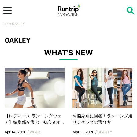
TOP
>
OAKLEY
検索
OAKLEY
WHAT'S NEW
【レディース ランニングウェ
お悩み別に回答！ランニング用
ア】編集部が選ぶ！初心者オ...
サングラスの選び方
Apr 14, 2020 /
WEAR
Mar 11, 2020 /
BEAUTY